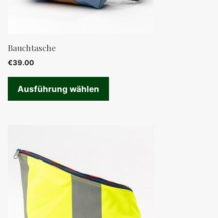
auf
der
Produktseite
Bauchtasche
gewählt
€
39.00
werden
Ausführung wählen