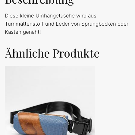
Diese kleine Umhängetasche wird aus
Turnmattenstoff und Leder von Sprungböcken oder
Kästen genäht!
Ähnliche Produkte
Dieses
Produkt
weist
mehrere
Varianten
auf.
Die
Optionen
können