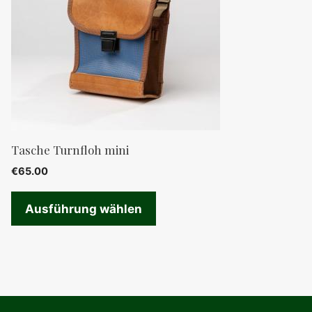
Varianten
auf.
Die
Optionen
können
auf
der
Produktseite
Tasche Turnfloh mini
gewählt
€
65.00
werden
Ausführung wählen