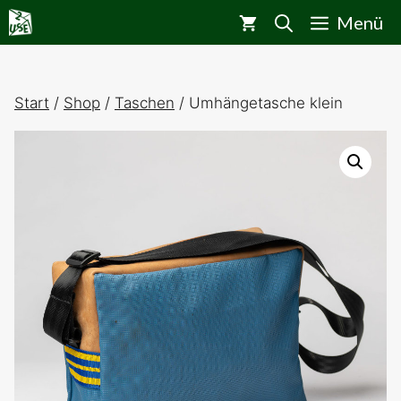
Zum
Menü
Inhalt
springen
Start
/
Shop
/
Taschen
/ Umhängetasche klein