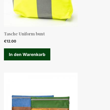
Tasche Uniform bunt
€
12.00
In den Warenkorb
Dieses
Produkt
weist
mehrere
Varianten
auf.