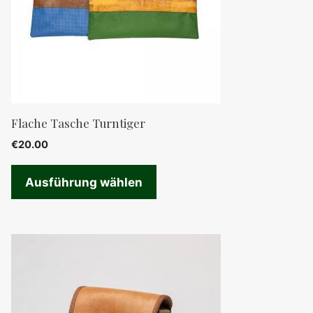
Die
Optionen
können
auf
der
Produktseite
Flache Tasche Turntiger
gewählt
€
20.00
werden
Ausführung wählen
Dieses
Produkt
weist
mehrere