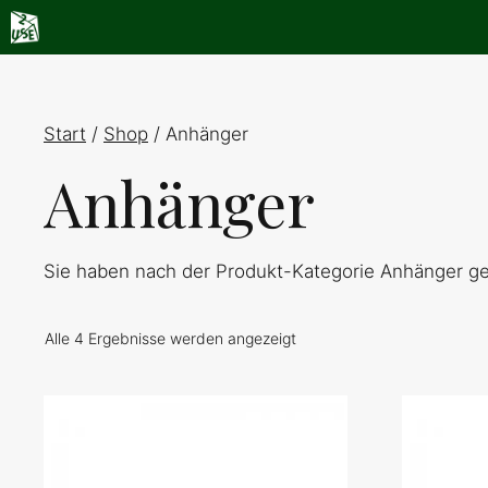
Zum
Inhalt
springen
Start
/
Shop
/ Anhänger
Anhänger
Sie haben nach der Produkt-Kategorie Anhänger gef
Alle 4 Ergebnisse werden angezeigt
Dieses
Dieses
Produkt
Produkt
weist
weist