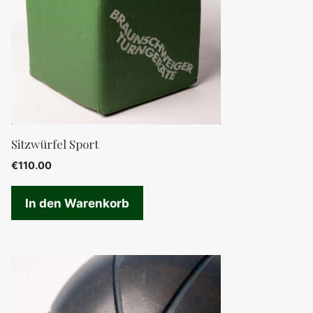
Sitzwürfel Sport
€
110.00
In den Warenkorb
Dieses
Produkt
weist